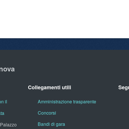
nova
Collegamenti utili
Segu
n il
Amministrazione trasparente
Concorsi
ata
Bandi di gara
, Palazzo