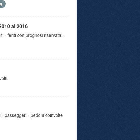
2010 al 2016
iti - feriti con prognosi riservata -
olti.
i - passeggeri - pedoni coinvolte