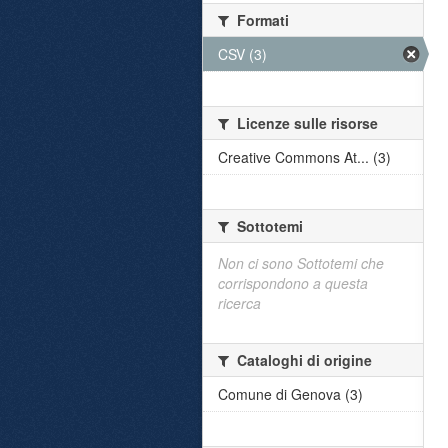
Formati
CSV (3)
Licenze sulle risorse
Creative Commons At... (3)
Sottotemi
Non ci sono Sottotemi che
corrispondono a questa
ricerca
Cataloghi di origine
Comune di Genova (3)