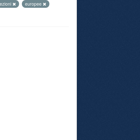
ezioni
europee