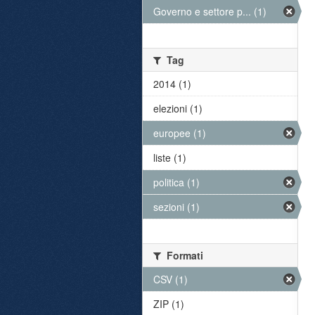
Governo e settore p... (1)
Tag
2014 (1)
elezioni (1)
europee (1)
liste (1)
politica (1)
sezioni (1)
Formati
CSV (1)
ZIP (1)