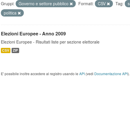
Gruppi:
Governo e settore pubblico
Formati:
CSV
Tag:
s
politica
Elezioni Europee - Anno 2009
Elezioni Europee - Risultati liste per sezione elettorale
CSV
ZIP
E' possibile inoltre accedere al registro usando le
API
(vedi
Documentazione API
).