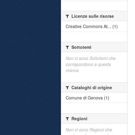
Licenze sulle risorse
Creative Commons At... (1)
Sottotemi
Non ci sono Sottotemi che
corrispondono a questa
ricerca
Cataloghi di origine
Comune di Genova (1)
Regioni
Non ci sono Regioni che