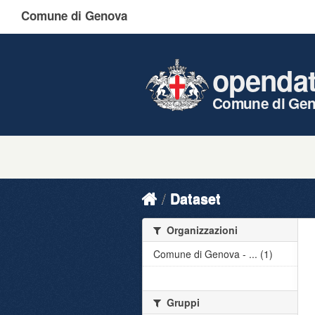
Comune di Genova
openda
Comune di Ge
Dataset
Organizzazioni
Comune di Genova - ... (1)
Gruppi