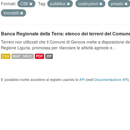
Formati:
CSV
Tag:
pubblico
costruzioni
privato
immobili
Banca Regionale della Terra: elenco dei terreni del Comun
Terreni non utilizzati che il Comune di Genova mette a disposizione dell
Regione Liguria, promossa per rilanciare le attività agricole e...
CSV
MAP_SRVC
PDF
ZIP
E' possibile inoltre accedere al registro usando le
API
(vedi
Documentazione API
).