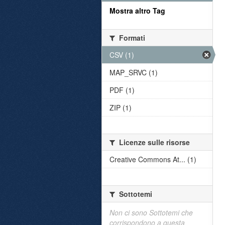
Mostra altro Tag
Formati
CSV (1)
MAP_SRVC (1)
PDF (1)
ZIP (1)
Licenze sulle risorse
Creative Commons At... (1)
Sottotemi
Non ci sono Sottotemi che
corrispondono a questa