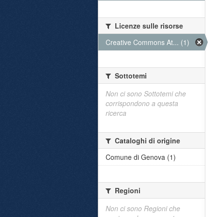
Licenze sulle risorse
Creative Commons At... (1)
Sottotemi
Non ci sono Sottotemi che
corrispondono a questa
ricerca
Cataloghi di origine
Comune di Genova (1)
Regioni
Non ci sono Regioni che