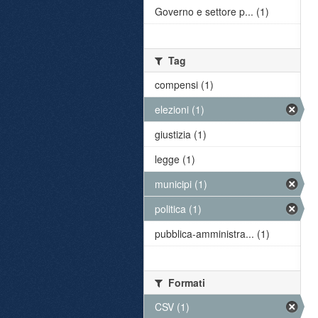
Governo e settore p... (1)
Tag
compensi (1)
elezioni (1)
giustizia (1)
legge (1)
municipi (1)
politica (1)
pubblica-amministra... (1)
Formati
CSV (1)