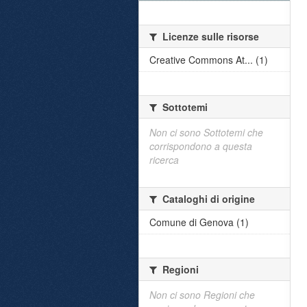
Licenze sulle risorse
Creative Commons At... (1)
Sottotemi
Non ci sono Sottotemi che
corrispondono a questa
ricerca
Cataloghi di origine
Comune di Genova (1)
Regioni
Non ci sono Regioni che