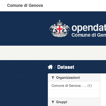
Comune di Genova
openda
Comune di Ge
Dataset
Organizzazioni
Comune di Genova - ... (1)
Gruppi