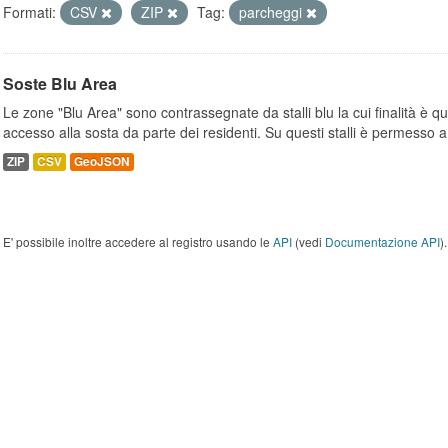
Formati:
CSV
ZIP
Tag:
parcheggi
Soste Blu Area
Le zone "Blu Area" sono contrassegnate da stalli blu la cui finalità è q
accesso alla sosta da parte dei residenti. Su questi stalli è permesso a.
ZIP
CSV
GeoJSON
E' possibile inoltre accedere al registro usando le
API
(vedi
Documentazione API
).