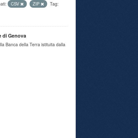
ati:
CSV
ZIP
Tag:
e di Genova
a Banca della Terra istituita dalla