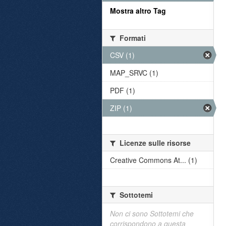
Mostra altro Tag
Formati
CSV (1)
MAP_SRVC (1)
PDF (1)
ZIP (1)
Licenze sulle risorse
Creative Commons At... (1)
Sottotemi
Non ci sono Sottotemi che
corrispondono a questa