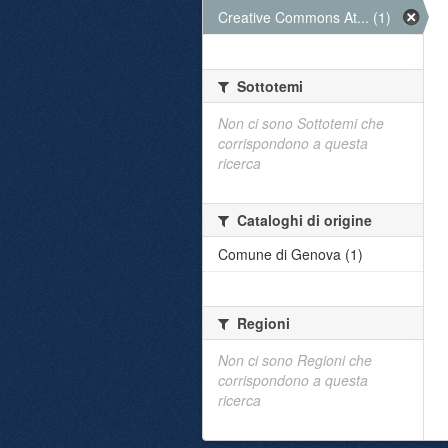
Creative Commons At... (1)
Sottotemi
Non ci sono Sottotemi che
corrispondono a questa
ricerca
Cataloghi di origine
Comune di Genova (1)
Regioni
Non ci sono Regioni che
corrispondono a questa
ricerca