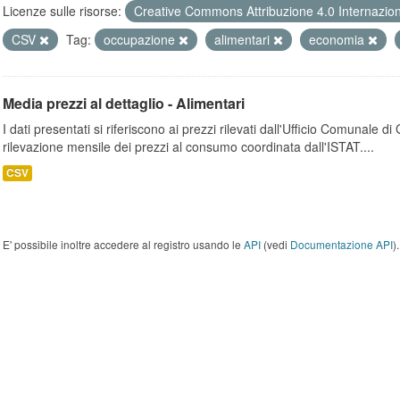
Licenze sulle risorse:
Creative Commons Attribuzione 4.0 Internazio
CSV
Tag:
occupazione
alimentari
economia
Media prezzi al dettaglio - Alimentari
I dati presentati si riferiscono ai prezzi rilevati dall'Ufficio Comunale d
rilevazione mensile dei prezzi al consumo coordinata dall'ISTAT....
CSV
E' possibile inoltre accedere al registro usando le
API
(vedi
Documentazione API
).