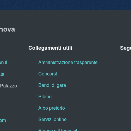
nova
Collegamenti utili
Segu
n il
Amministrazione trasparente
Concorsi
ata
Bandi di gara
, Palazzo
Bilanci
Albo pretorio
Servizi online
oom
Elenco siti tematici