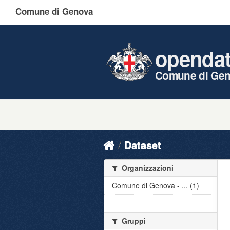
Comune di Genova
openda
Comune di Ge
Dataset
Organizzazioni
Comune di Genova - ... (1)
Gruppi