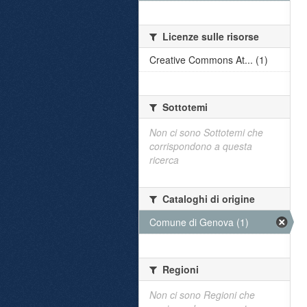
Licenze sulle risorse
Creative Commons At... (1)
Sottotemi
Non ci sono Sottotemi che
corrispondono a questa
ricerca
Cataloghi di origine
Comune di Genova (1)
Regioni
Non ci sono Regioni che