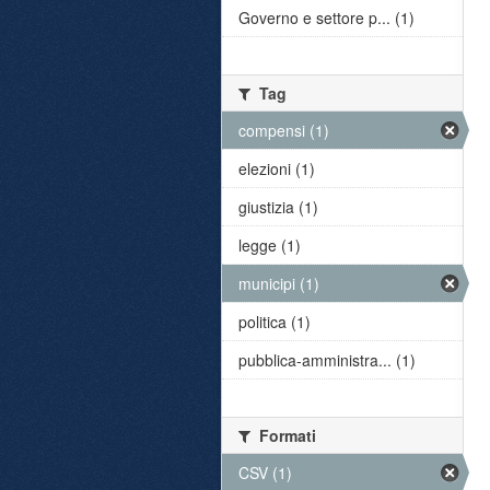
Governo e settore p... (1)
Tag
compensi (1)
elezioni (1)
giustizia (1)
legge (1)
municipi (1)
politica (1)
pubblica-amministra... (1)
Formati
CSV (1)