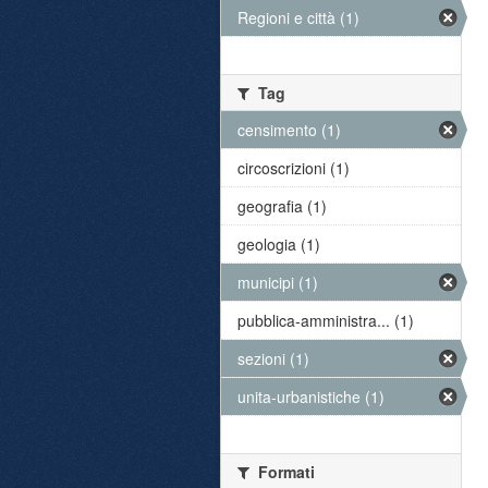
Regioni e città (1)
Tag
censimento (1)
circoscrizioni (1)
geografia (1)
geologia (1)
municipi (1)
pubblica-amministra... (1)
sezioni (1)
unita-urbanistiche (1)
Formati