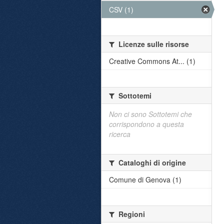
CSV (1)
Licenze sulle risorse
Creative Commons At... (1)
Sottotemi
Non ci sono Sottotemi che
corrispondono a questa
ricerca
Cataloghi di origine
Comune di Genova (1)
Regioni