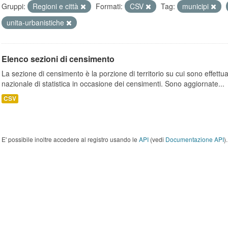
Gruppi:
Regioni e città
Formati:
CSV
Tag:
municipi
unita-urbanistiche
Elenco sezioni di censimento
La sezione di censimento è la porzione di territorio su cui sono effettuate
nazionale di statistica in occasione dei censimenti. Sono aggiornate...
CSV
E' possibile inoltre accedere al registro usando le
API
(vedi
Documentazione API
).