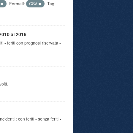
e
Formati:
CSV
Tag:
2010 al 2016
iti - feriti con prognosi riservata -
olti.
identi : con feriti - senza feriti -