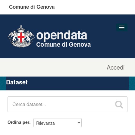
Comune di Genova
opendata
Comune di Genova
Accedi
Dataset
Organizzazioni
Dataset
Gruppi
Informazioni
Ordina per