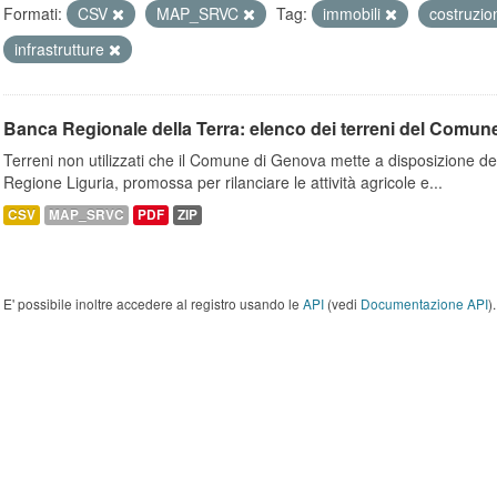
Formati:
CSV
MAP_SRVC
Tag:
immobili
costruzio
infrastrutture
Banca Regionale della Terra: elenco dei terreni del Comun
Terreni non utilizzati che il Comune di Genova mette a disposizione dell
Regione Liguria, promossa per rilanciare le attività agricole e...
CSV
MAP_SRVC
PDF
ZIP
E' possibile inoltre accedere al registro usando le
API
(vedi
Documentazione API
).