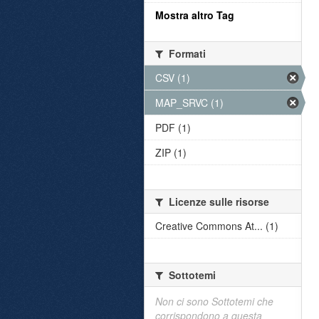
Mostra altro Tag
Formati
CSV (1)
MAP_SRVC (1)
PDF (1)
ZIP (1)
Licenze sulle risorse
Creative Commons At... (1)
Sottotemi
Non ci sono Sottotemi che
corrispondono a questa