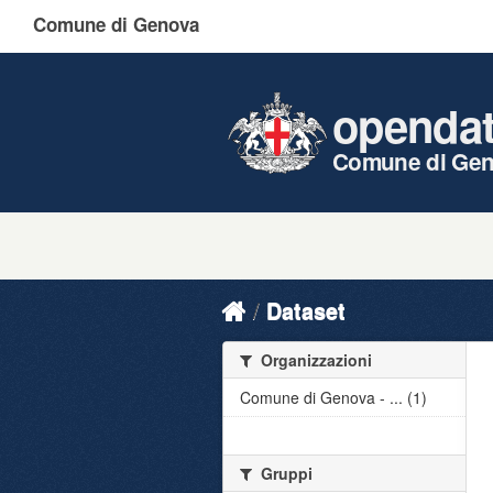
Comune di Genova
openda
Comune di Ge
Dataset
Organizzazioni
Comune di Genova - ... (1)
Gruppi