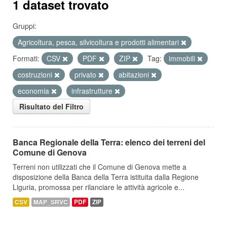
1 dataset trovato
Gruppi:
Agricoltura, pesca, silvicoltura e prodotti alimentari
Formati:
CSV
PDF
ZIP
Tag:
immobili
costruzioni
privato
abitazioni
economia
infrastrutture
Risultato del Filtro
Banca Regionale della Terra: elenco dei terreni del
Comune di Genova
Terreni non utilizzati che il Comune di Genova mette a
disposizione della Banca della Terra istituita dalla Regione
Liguria, promossa per rilanciare le attività agricole e...
CSV
MAP_SRVC
PDF
ZIP