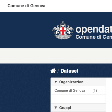
Comune di Genova
openda
Comune di Ge
Dataset
Organizzazioni
Comune di Genova - ... (1)
Gruppi