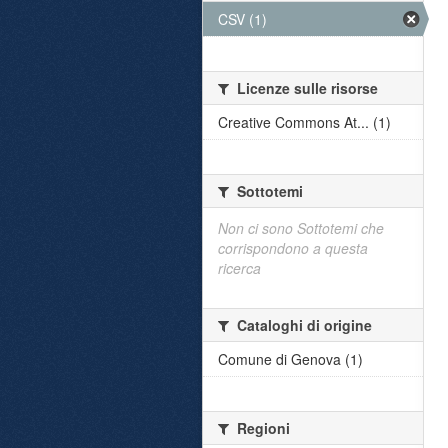
CSV (1)
Licenze sulle risorse
Creative Commons At... (1)
Sottotemi
Non ci sono Sottotemi che
corrispondono a questa
ricerca
Cataloghi di origine
Comune di Genova (1)
Regioni