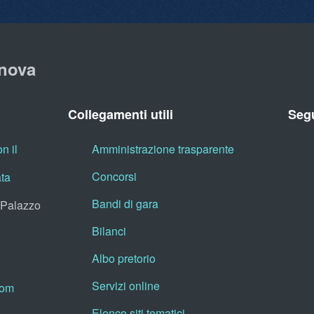
nova
Collegamenti utili
Segu
n il
Amministrazione trasparente
Concorsi
ata
Bandi di gara
, Palazzo
Bilanci
Albo pretorio
Servizi online
oom
Elenco siti tematici