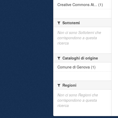
Creative Commons At... (1)
Sottotemi
Non ci sono Sottotemi che
corrispondono a questa
ricerca
Cataloghi di origine
Comune di Genova (1)
Regioni
Non ci sono Regioni che
corrispondono a questa
ricerca