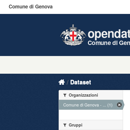
Comune di Genova
openda
Comune di Ge
Dataset
Organizzazioni
Comune di Genova - ... (1)
Gruppi