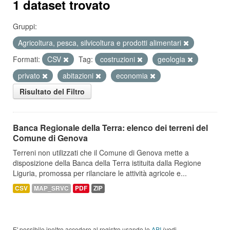
1 dataset trovato
Gruppi:
Agricoltura, pesca, silvicoltura e prodotti alimentari
Formati:
CSV
Tag:
costruzioni
geologia
privato
abitazioni
economia
Risultato del Filtro
Banca Regionale della Terra: elenco dei terreni del
Comune di Genova
Terreni non utilizzati che il Comune di Genova mette a
disposizione della Banca della Terra istituita dalla Regione
Liguria, promossa per rilanciare le attività agricole e...
CSV
MAP_SRVC
PDF
ZIP
E' possibile inoltre accedere al registro usando le
API
(vedi