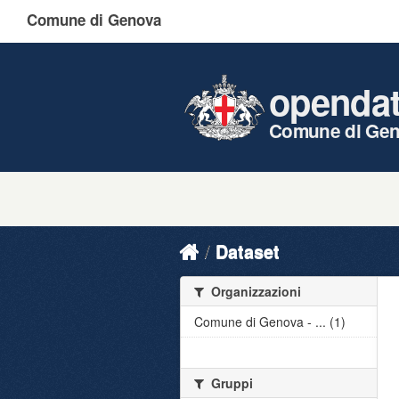
Comune di Genova
openda
Comune di Ge
Dataset
Organizzazioni
Comune di Genova - ... (1)
Gruppi