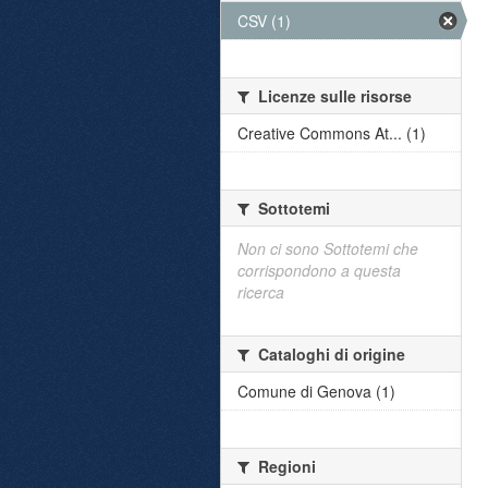
CSV (1)
Licenze sulle risorse
Creative Commons At... (1)
Sottotemi
Non ci sono Sottotemi che
corrispondono a questa
ricerca
Cataloghi di origine
Comune di Genova (1)
Regioni