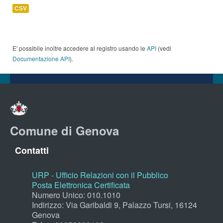
CSV
E' possibile inoltre accedere al registro usando le
API
(vedi
Documentazione API
).
Comune di Genova
Contatti
URP - Ufficio Relazioni con il Pubblico
Posta Elettronica Certificata
Numero Unico: 010.1010
Indirizzo: Via Garibaldi 9, Palazzo Tursi, 16124
Genova