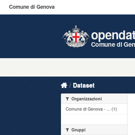
Comune di Genova
openda
Comune di Ge
Dataset
Organizzazioni
Comune di Genova - ... (1)
Gruppi