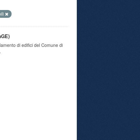
ili
mGE)
damento di edifici del Comune di
.