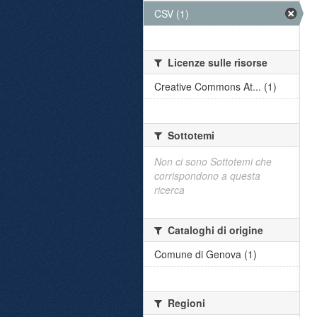
CSV (1)
Licenze sulle risorse
Creative Commons At... (1)
Sottotemi
Non ci sono Sottotemi che
corrispondono a questa
ricerca
Cataloghi di origine
Comune di Genova (1)
Regioni