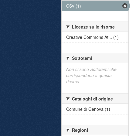
CSV (1)
Licenze sulle risorse
Creative Commons At... (1)
Sottotemi
Non ci sono Sottotemi che
corrispondono a questa
ricerca
Cataloghi di origine
Comune di Genova (1)
Regioni