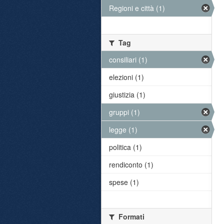
Regioni e città (1)
Tag
consiliari (1)
elezioni (1)
giustizia (1)
gruppi (1)
legge (1)
politica (1)
rendiconto (1)
spese (1)
Formati