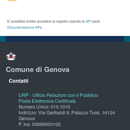
E' possibile inoltre accedere al registro usando le
API
(vedi
Documentazione API
).
Comune di Genova
Contatti
URP - Ufficio Relazioni con il Pubblico
Posta Elettronica Certificata
Numero Unico: 010.1010
Indirizzo: Via Garibaldi 9, Palazzo Tursi, 16124
Genova
P. Iva: 00856930102