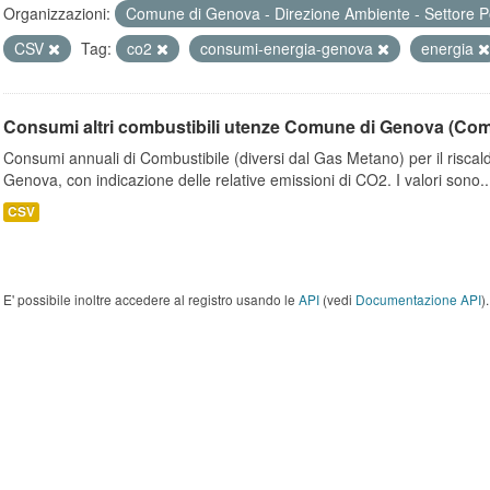
Organizzazioni:
Comune di Genova - Direzione Ambiente - Settore P
CSV
Tag:
co2
consumi-energia-genova
energia
Consumi altri combustibili utenze Comune di Genova (Co
Consumi annuali di Combustibile (diversi dal Gas Metano) per il riscal
Genova, con indicazione delle relative emissioni di CO2. I valori sono..
CSV
E' possibile inoltre accedere al registro usando le
API
(vedi
Documentazione API
).