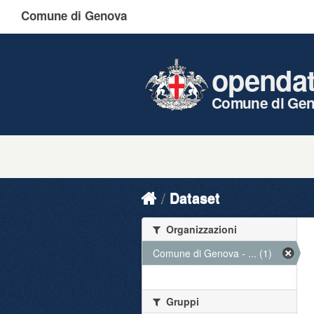
Comune di Genova
openda
Comune di Ge
Dataset
Organizzazioni
Comune di Genova - ... (1)
Gruppi