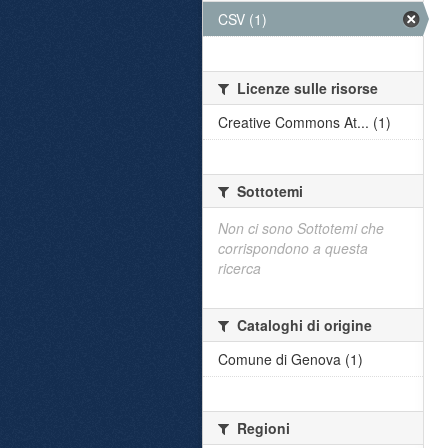
CSV (1)
Licenze sulle risorse
Creative Commons At... (1)
Sottotemi
Non ci sono Sottotemi che
corrispondono a questa
ricerca
Cataloghi di origine
Comune di Genova (1)
Regioni