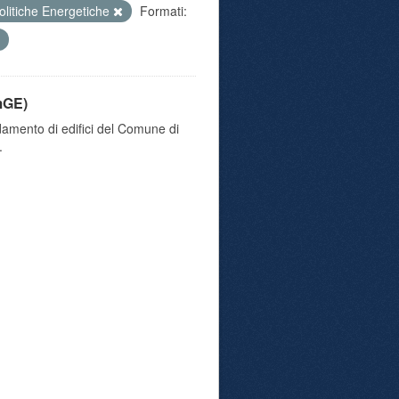
olitiche Energetiche
Formati:
mGE)
damento di edifici del Comune di
.