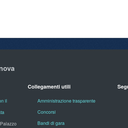
nova
Collegamenti utili
Segu
n il
Amministrazione trasparente
Concorsi
ata
Bandi di gara
, Palazzo