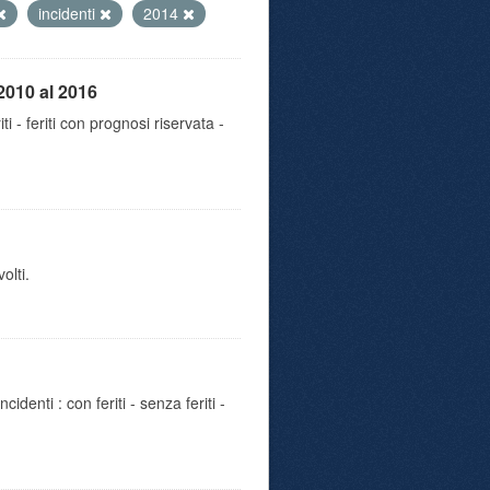
incidenti
2014
2010 al 2016
iti - feriti con prognosi riservata -
olti.
identi : con feriti - senza feriti -