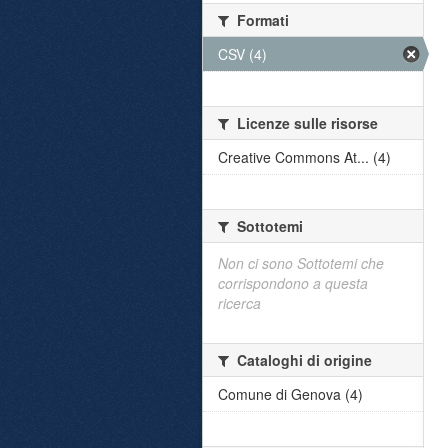
Formati
CSV (4)
Licenze sulle risorse
Creative Commons At... (4)
Sottotemi
Non ci sono Sottotemi che
corrispondono a questa
ricerca
Cataloghi di origine
Comune di Genova (4)