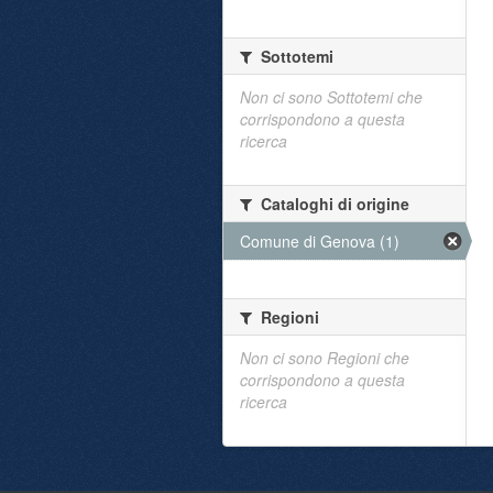
Sottotemi
Non ci sono Sottotemi che
corrispondono a questa
ricerca
Cataloghi di origine
Comune di Genova (1)
Regioni
Non ci sono Regioni che
corrispondono a questa
ricerca