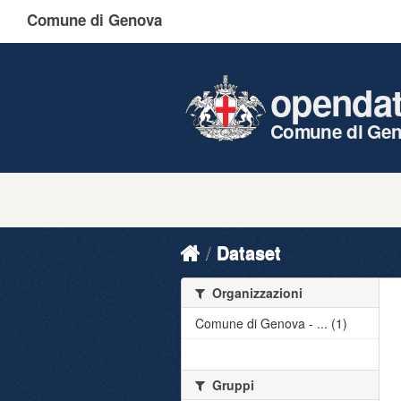
Comune di Genova
openda
Comune di Ge
Dataset
Organizzazioni
Comune di Genova - ... (1)
Gruppi