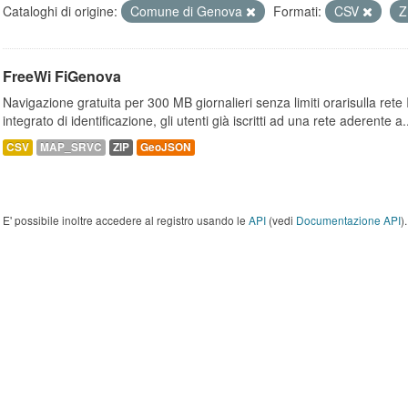
Cataloghi di origine:
Comune di Genova
Formati:
CSV
Z
FreeWi FiGenova
Navigazione gratuita per 300 MB giornalieri senza limiti orarisulla rete
integrato di identificazione, gli utenti già iscritti ad una rete aderente a.
CSV
MAP_SRVC
ZIP
GeoJSON
E' possibile inoltre accedere al registro usando le
API
(vedi
Documentazione API
).