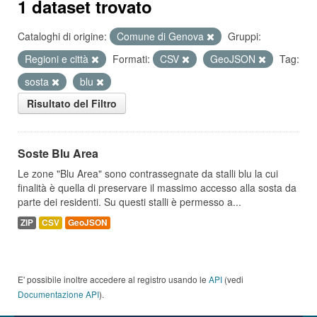
1 dataset trovato
Cataloghi di origine:
Comune di Genova
Gruppi:
Regioni e città
Formati:
CSV
GeoJSON
Tag:
sosta
blu
Risultato del Filtro
Soste Blu Area
Le zone "Blu Area" sono contrassegnate da stalli blu la cui
finalità è quella di preservare il massimo accesso alla sosta da
parte dei residenti. Su questi stalli è permesso a...
ZIP
CSV
GeoJSON
E' possibile inoltre accedere al registro usando le
API
(vedi
Documentazione API
).