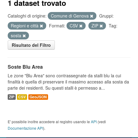
1 dataset trovato
Cataloghi di origine:
Comune di Genova
Gruppi:
Regioni e città
Formati:
CSV
ZIP
Tag:
sosta
Risultato del Filtro
Soste Blu Area
Le zone "Blu Area" sono contrassegnate da stalli blu la cui
finalità è quella di preservare il massimo accesso alla sosta da
parte dei residenti. Su questi stalli è permesso a...
ZIP
CSV
GeoJSON
E' possibile inoltre accedere al registro usando le
API
(vedi
Documentazione API
).