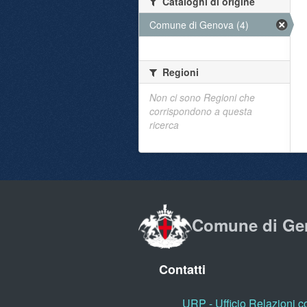
Cataloghi di origine
Comune di Genova (4)
Regioni
Non ci sono Regioni che
corrispondono a questa
ricerca
Comune di Ge
Contatti
URP - Ufficio Relazioni co