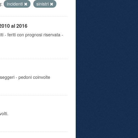
g:
incidenti
sinistri
2010 al 2016
iti - feriti con prognosi riservata -
sseggeri - pedoni coinvolte
olti.