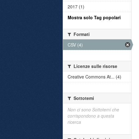
2017 (1)
Mostra solo Tag popolari
Formati
CSV (4)
Licenze sulle risorse
Creative Commons At... (4)
Sottotemi
Non ci sono Sottotemi che
corrispondono a questa
ricerca