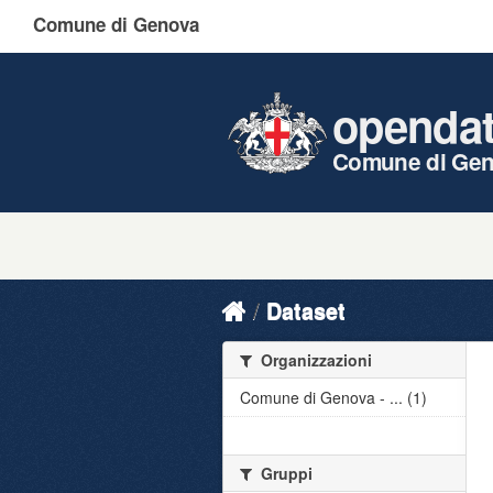
Comune di Genova
openda
Comune di Ge
Dataset
Organizzazioni
Comune di Genova - ... (1)
Gruppi