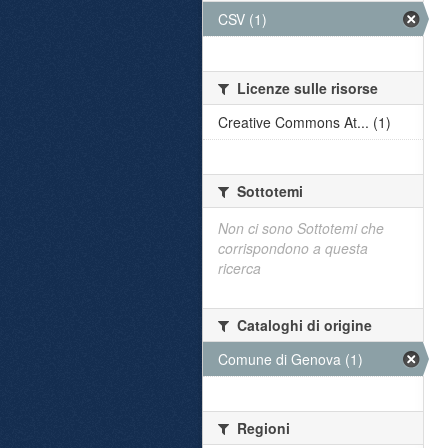
CSV (1)
Licenze sulle risorse
Creative Commons At... (1)
Sottotemi
Non ci sono Sottotemi che
corrispondono a questa
ricerca
Cataloghi di origine
Comune di Genova (1)
Regioni