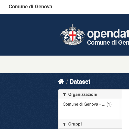
Comune di Genova
openda
Comune di Ge
Dataset
Organizzazioni
Comune di Genova - ... (1)
Gruppi