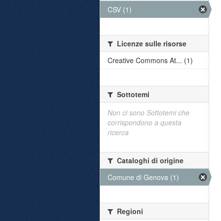
CSV (1)
Licenze sulle risorse
Creative Commons At... (1)
Sottotemi
Non ci sono Sottotemi che
corrispondono a questa
ricerca
Cataloghi di origine
Comune di Genova (1)
Regioni