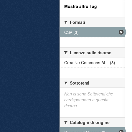
Mostra altro Tag
Formati
CSV (3)
Licenze sulle risorse
Creative Commons At... (3)
Sottotemi
Non ci sono Sottotemi che
corrispondono a questa
ricerca
Cataloghi di origine