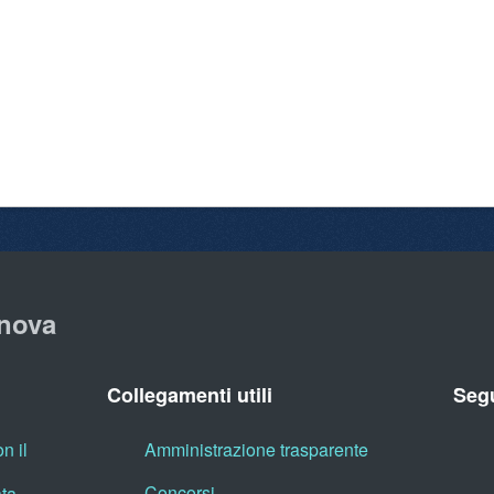
nova
Collegamenti utili
Segu
n il
Amministrazione trasparente
Concorsi
ata