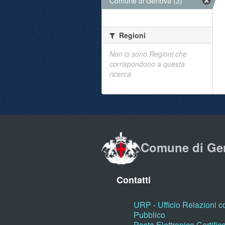
Comune di Genova (3)
Regioni
Non ci sono Regioni che
corrispondono a questa
ricerca
Comune di Ge
Contatti
URP - Ufficio Relazioni co
Pubblico
Posta Elettronica Certific