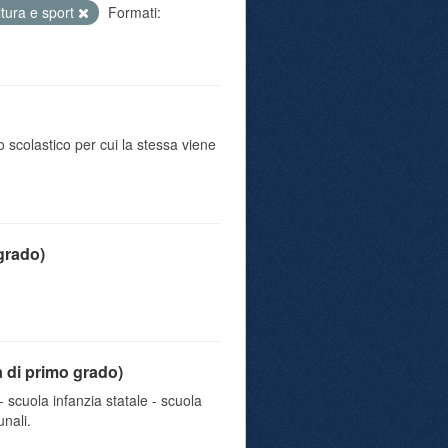
ltura e sport
Formati:
o scolastico per cui la stessa viene
 grado)
a di primo grado)
 scuola infanzia statale - scuola
nali.