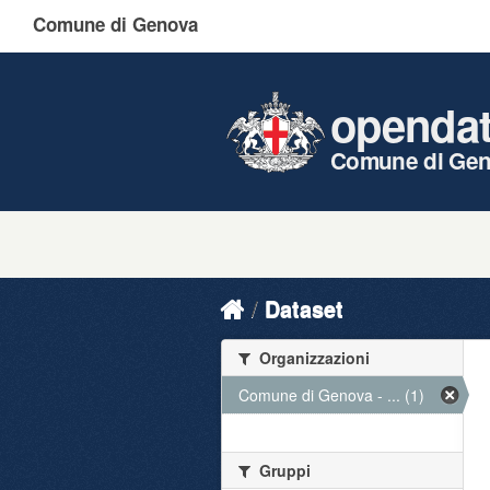
Comune di Genova
openda
Comune di Ge
Dataset
Organizzazioni
Comune di Genova - ... (1)
Gruppi