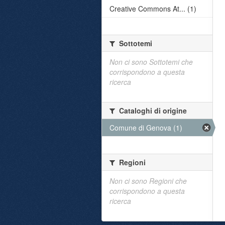
Creative Commons At... (1)
Sottotemi
Non ci sono Sottotemi che
corrispondono a questa
ricerca
Cataloghi di origine
Comune di Genova (1)
Regioni
Non ci sono Regioni che
corrispondono a questa
ricerca