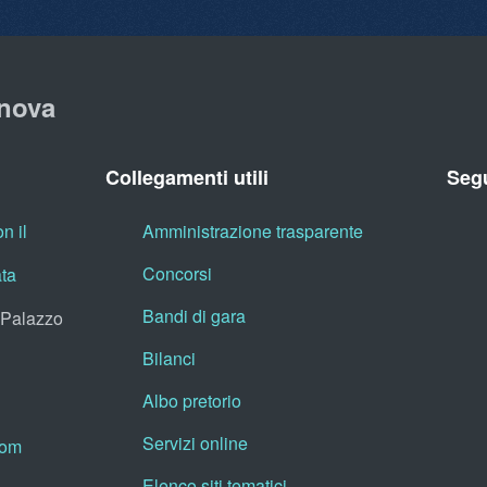
nova
Collegamenti utili
Segu
n il
Amministrazione trasparente
Concorsi
ata
Bandi di gara
, Palazzo
Bilanci
Albo pretorio
Servizi online
oom
Elenco siti tematici