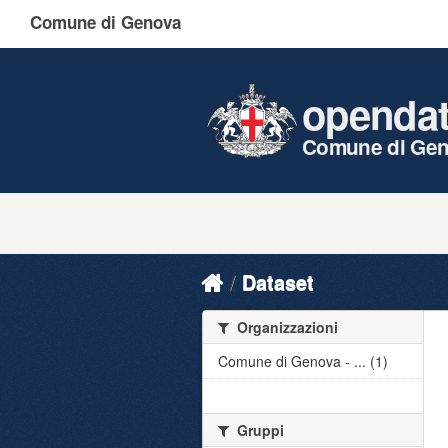
Comune di Genova
openda
Comune di Ge
Dataset
Organizzazioni
Comune di Genova - ... (1)
Gruppi