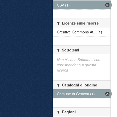
CSV (1)
Licenze sulle risorse
Creative Commons At... (1)
Sottotemi
Non ci sono Sottotemi che
corrispondono a questa
ricerca
Cataloghi di origine
Comune di Genova (1)
Regioni