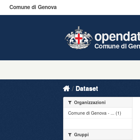
Comune di Genova
openda
Comune di Ge
Dataset
Organizzazioni
Comune di Genova - ... (1)
Gruppi