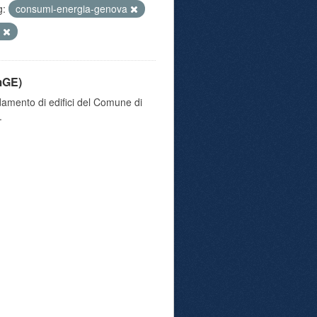
g:
consumi-energia-genova
i
mGE)
damento di edifici del Comune di
.