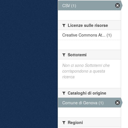
CSV (1)
Licenze sulle risorse
Creative Commons At... (1)
Sottotemi
Non ci sono Sottotemi che
corrispondono a questa
ricerca
Cataloghi di origine
Comune di Genova (1)
Regioni