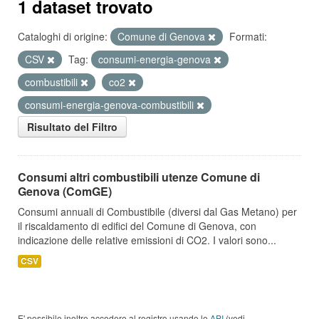
1 dataset trovato
Cataloghi di origine:
Comune di Genova
Formati:
CSV
Tag:
consumi-energia-genova
combustibili
co2
consumi-energia-genova-combustibili
Risultato del Filtro
Consumi altri combustibili utenze Comune di
Genova (ComGE)
Consumi annuali di Combustibile (diversi dal Gas Metano) per
il riscaldamento di edifici del Comune di Genova, con
indicazione delle relative emissioni di CO2. I valori sono...
CSV
E' possibile inoltre accedere al registro usando le
API
(vedi