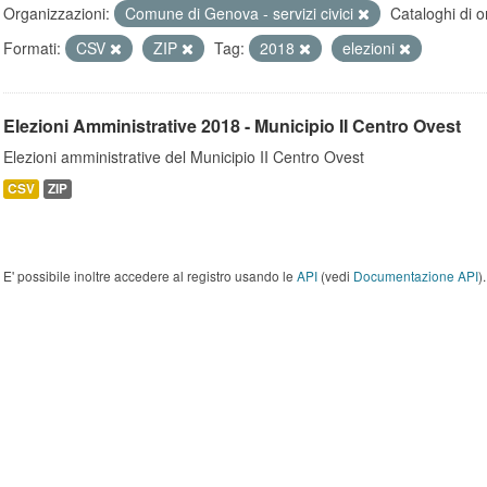
Organizzazioni:
Comune di Genova - servizi civici
Cataloghi di o
Formati:
CSV
ZIP
Tag:
2018
elezioni
Elezioni Amministrative 2018 - Municipio II Centro Ovest
Elezioni amministrative del Municipio II Centro Ovest
CSV
ZIP
E' possibile inoltre accedere al registro usando le
API
(vedi
Documentazione API
).