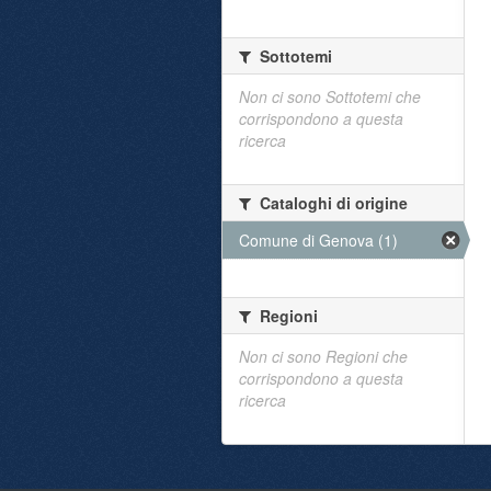
Sottotemi
Non ci sono Sottotemi che
corrispondono a questa
ricerca
Cataloghi di origine
Comune di Genova (1)
Regioni
Non ci sono Regioni che
corrispondono a questa
ricerca