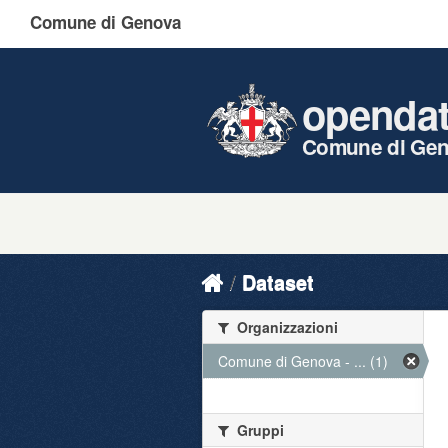
Comune di Genova
openda
Comune di Ge
Dataset
Organizzazioni
Comune di Genova - ... (1)
Gruppi