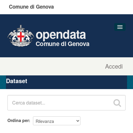
Comune di Genova
opendata
Comune di Genova
Accedi
Dataset
Organizzazioni
Dataset
Gruppi
Informazioni
Ordina per