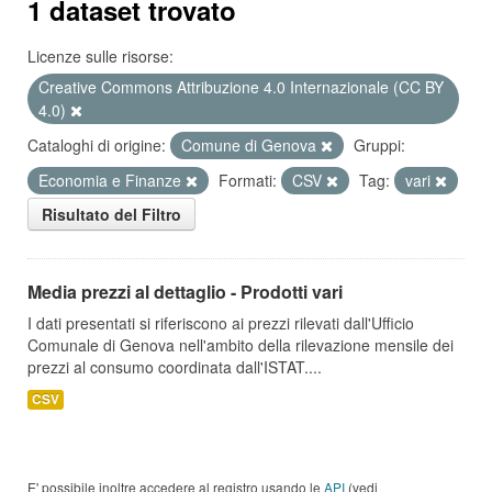
1 dataset trovato
Licenze sulle risorse:
Creative Commons Attribuzione 4.0 Internazionale (CC BY
4.0)
Cataloghi di origine:
Comune di Genova
Gruppi:
Economia e Finanze
Formati:
CSV
Tag:
vari
Risultato del Filtro
Media prezzi al dettaglio - Prodotti vari
I dati presentati si riferiscono ai prezzi rilevati dall'Ufficio
Comunale di Genova nell'ambito della rilevazione mensile dei
prezzi al consumo coordinata dall'ISTAT....
CSV
E' possibile inoltre accedere al registro usando le
API
(vedi