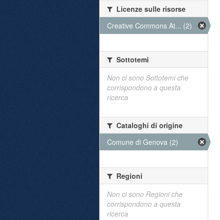
Licenze sulle risorse
Creative Commons At... (2)
Sottotemi
Non ci sono Sottotemi che
corrispondono a questa
ricerca
Cataloghi di origine
Comune di Genova (2)
Regioni
Non ci sono Regioni che
corrispondono a questa
ricerca