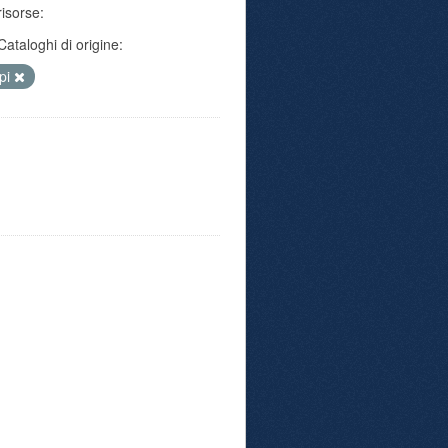
risorse:
Cataloghi di origine:
pi