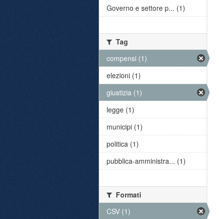
Governo e settore p... (1)
Tag
compensi (1)
elezioni (1)
giustizia (1)
legge (1)
municipi (1)
politica (1)
pubblica-amministra... (1)
Formati
CSV (1)