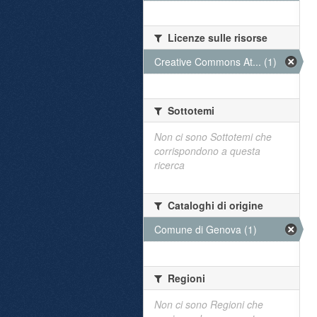
Licenze sulle risorse
Creative Commons At... (1)
Sottotemi
Non ci sono Sottotemi che
corrispondono a questa
ricerca
Cataloghi di origine
Comune di Genova (1)
Regioni
Non ci sono Regioni che