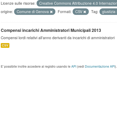
Licenze sulle risorse:
Creative Commons Attribuzione 4.0 Internazio
origine:
Comune di Genova
Formati:
CSV
Tag:
giustizia
Compensi incarichi Amministratori Municipali 2013
Compensi lordi relativi all'anno derivanti da incarichi di amministratori
CSV
E' possibile inoltre accedere al registro usando le
API
(vedi
Documentazione API
).