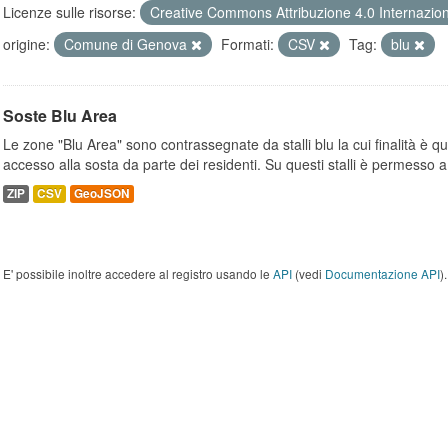
Licenze sulle risorse:
Creative Commons Attribuzione 4.0 Internazio
origine:
Comune di Genova
Formati:
CSV
Tag:
blu
Soste Blu Area
Le zone "Blu Area" sono contrassegnate da stalli blu la cui finalità è q
accesso alla sosta da parte dei residenti. Su questi stalli è permesso a.
ZIP
CSV
GeoJSON
E' possibile inoltre accedere al registro usando le
API
(vedi
Documentazione API
).