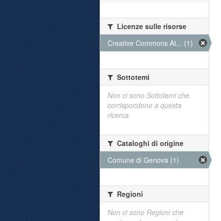
Licenze sulle risorse
Creative Commons At... (1)
Sottotemi
Non ci sono Sottotemi che
corrispondono a questa
ricerca
Cataloghi di origine
Comune di Genova (1)
Regioni
Non ci sono Regioni che