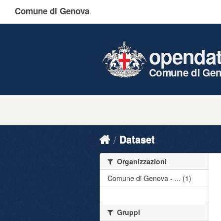
Comune di Genova
openda
Comune di Ge
Dataset
Organizzazioni
Comune di Genova - ... (1)
Gruppi