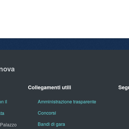
nova
Collegamenti utili
Segu
n il
Amministrazione trasparente
Concorsi
ata
Bandi di gara
, Palazzo