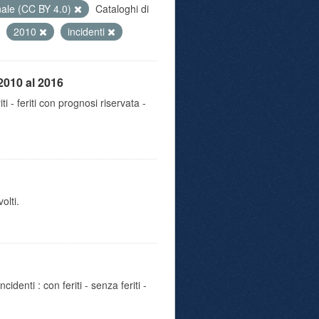
nale (CC BY 4.0)
Cataloghi di
2010
incidenti
2010 al 2016
iti - feriti con prognosi riservata -
olti.
identi : con feriti - senza feriti -