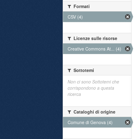
Formati
CSV (4)
Licenze sulle risorse
Creative Commons At... (4)
Sottotemi
Non ci sono Sottotemi che
corrispondono a questa
ricerca
Cataloghi di origine
Comune di Genova (4)