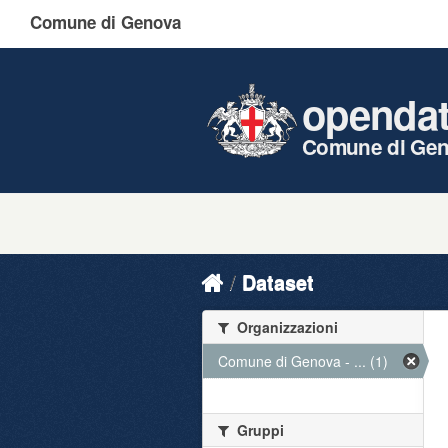
Comune di Genova
openda
Comune di Ge
Dataset
Organizzazioni
Comune di Genova - ... (1)
Gruppi