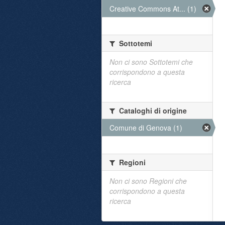
Creative Commons At... (1)
Sottotemi
Non ci sono Sottotemi che
corrispondono a questa
ricerca
Cataloghi di origine
Comune di Genova (1)
Regioni
Non ci sono Regioni che
corrispondono a questa
ricerca