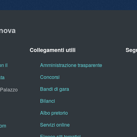
nova
Collegamenti utili
Segu
n il
Amministrazione trasparente
Concorsi
ata
Bandi di gara
, Palazzo
Bilanci
Albo pretorio
Servizi online
oom
Elenco siti tematici