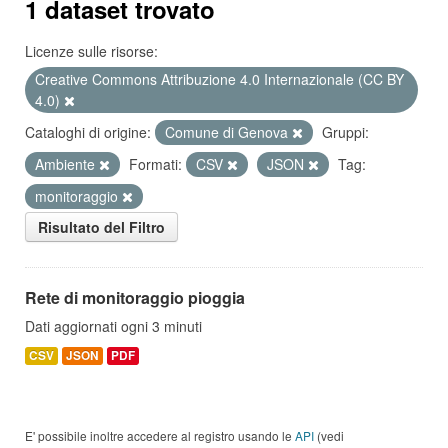
1 dataset trovato
Licenze sulle risorse:
Creative Commons Attribuzione 4.0 Internazionale (CC BY
4.0)
Cataloghi di origine:
Comune di Genova
Gruppi:
Ambiente
Formati:
CSV
JSON
Tag:
monitoraggio
Risultato del Filtro
Rete di monitoraggio pioggia
Dati aggiornati ogni 3 minuti
CSV
JSON
PDF
E' possibile inoltre accedere al registro usando le
API
(vedi