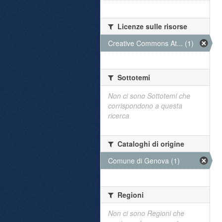
Licenze sulle risorse
Creative Commons At... (1)
Sottotemi
Non ci sono Sottotemi che
corrispondono a questa
ricerca
Cataloghi di origine
Comune di Genova (1)
Regioni
Non ci sono Regioni che