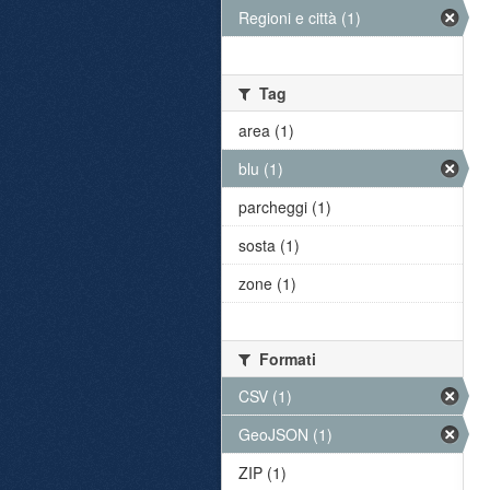
Regioni e città (1)
Tag
area (1)
blu (1)
parcheggi (1)
sosta (1)
zone (1)
Formati
CSV (1)
GeoJSON (1)
ZIP (1)