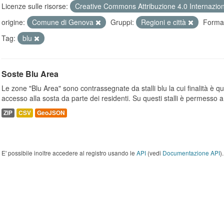
Licenze sulle risorse:
Creative Commons Attribuzione 4.0 Internazio
origine:
Comune di Genova
Gruppi:
Regioni e città
Format
Tag:
blu
Soste Blu Area
Le zone "Blu Area" sono contrassegnate da stalli blu la cui finalità è q
accesso alla sosta da parte dei residenti. Su questi stalli è permesso a.
ZIP
CSV
GeoJSON
E' possibile inoltre accedere al registro usando le
API
(vedi
Documentazione API
).