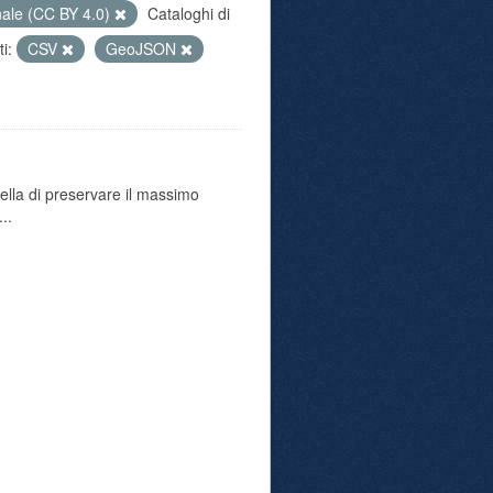
nale (CC BY 4.0)
Cataloghi di
i:
CSV
GeoJSON
uella di preservare il massimo
..