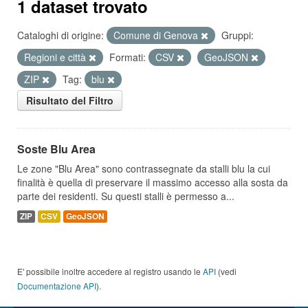
1 dataset trovato
Cataloghi di origine:
Comune di Genova
Gruppi:
Regioni e città
Formati:
CSV
GeoJSON
ZIP
Tag:
blu
Risultato del Filtro
Soste Blu Area
Le zone "Blu Area" sono contrassegnate da stalli blu la cui
finalità è quella di preservare il massimo accesso alla sosta da
parte dei residenti. Su questi stalli è permesso a...
ZIP
CSV
GeoJSON
E' possibile inoltre accedere al registro usando le
API
(vedi
Documentazione API
).