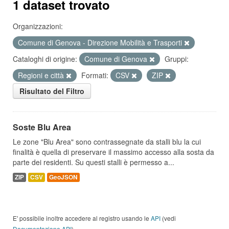
1 dataset trovato
Organizzazioni:
Comune di Genova - Direzione Mobilità e Trasporti
Cataloghi di origine:
Comune di Genova
Gruppi:
Regioni e città
Formati:
CSV
ZIP
Risultato del Filtro
Soste Blu Area
Le zone "Blu Area" sono contrassegnate da stalli blu la cui
finalità è quella di preservare il massimo accesso alla sosta da
parte dei residenti. Su questi stalli è permesso a...
ZIP
CSV
GeoJSON
E' possibile inoltre accedere al registro usando le
API
(vedi
Documentazione API
).