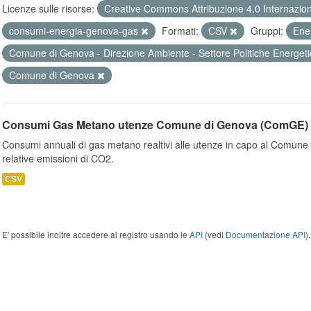
Licenze sulle risorse:
Creative Commons Attribuzione 4.0 Internazio
consumi-energia-genova-gas
Formati:
CSV
Gruppi:
Ene
Comune di Genova - Direzione Ambiente - Settore Politiche Energet
Comune di Genova
Consumi Gas Metano utenze Comune di Genova (ComGE)
Consumi annuali di gas metano realtivi alle utenze in capo al Comune 
relative emissioni di CO2.
CSV
E' possibile inoltre accedere al registro usando le
API
(vedi
Documentazione API
).