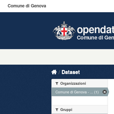
Comune di Genova
openda
Comune di Ge
Dataset
Organizzazioni
Comune di Genova - ... (1)
Gruppi