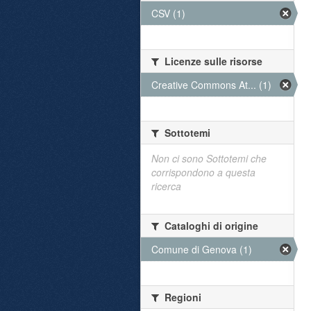
CSV (1)
Licenze sulle risorse
Creative Commons At... (1)
Sottotemi
Non ci sono Sottotemi che
corrispondono a questa
ricerca
Cataloghi di origine
Comune di Genova (1)
Regioni