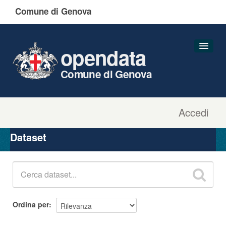
Comune di Genova
opendata
Comune di Genova
Accedi
Dataset
Organizzazioni
Dataset
Gruppi
Informazioni
Ordina per