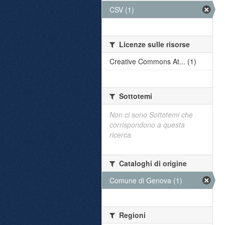
CSV (1)
Licenze sulle risorse
Creative Commons At... (1)
Sottotemi
Non ci sono Sottotemi che
corrispondono a questa
ricerca
Cataloghi di origine
Comune di Genova (1)
Regioni