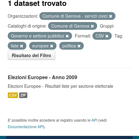
1 dataset trovato
Organizzazioni:
Comune di Genova - servizi civici
Cataloghi di origine:
Comune di Genova
Gruppi:
Governo e settore pubblico
Formati:
CSV
Tag:
liste
europee
politica
Risultato del Filtro
Elezioni Europee - Anno 2009
Elezioni Europee - Risultati liste per sezione elettorale
CSV
ZIP
E' possibile inoltre accedere al registro usando le
API
(vedi
Documentazione API
).